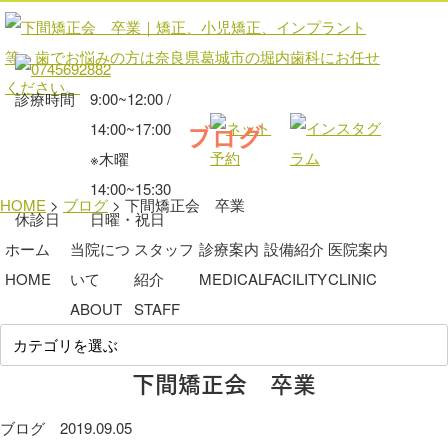
診療時間
9:00~12:00 /
ブログ
14:00~17:00
※木曜
14:00~15:30
HOME
>
ブログ
>
下間矯正会 卒業
休診日
日曜・祝日
ホーム
当院につ
スタッフ
診療案内
設備紹介
医院案内
HOME
いて
紹介
MEDICAL
FACILITY
CLINIC
ABOUT
STAFF
下間矯正会 卒業
ブログ
2019.09.05