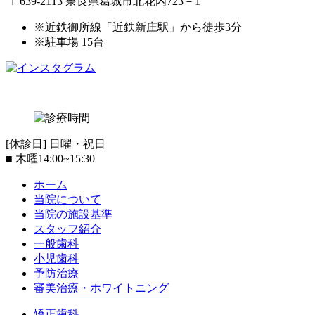
〒639-2113 奈良県葛城市北花内723－1
※近鉄御所線「近鉄新庄駅」から徒歩3分
※駐車場 15台
[休診日] 日曜・祝日
■
木曜14:00~15:30
ホーム
当院について
当院の施設基準
スタッフ紹介
一般歯科
小児歯科
予防治療
審美治療・ホワイトニング
矯正歯科