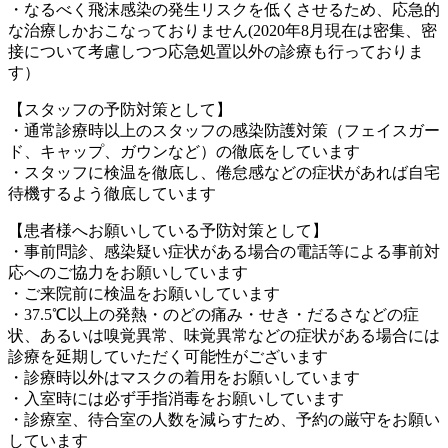
・なるべく飛沫感染の発生リスクを低くさせるため、応急的
な治療しかおこなっておりません(2020年8月現在は密集、密
接について考慮しつつ応急処置以外の診療も行っておりま
す）
【スタッフの予防対策として】
・通常診療時以上のスタッフの感染防護対策（フェイスガー
ド、キャップ、ガウンなど）の徹底をしています
・スタッフに検温を徹底し、倦怠感などの症状があれば自宅
待機するよう徹底しています
【患者様へお願いしている予防対策として】
・事前問診、感染疑い症状がある場合の電話等による事前対
応へのご協力をお願いしています
・ご来院前に検温をお願いしています
・37.5℃以上の発熱・のどの痛み・せき・だるさなどの症
状、あるいは嗅覚異常、味覚異常などの症状がある場合には
診療を延期していただく可能性がございます
・診療時以外はマスクの着用をお願いしています
・入室時には必ず手指消毒をお願いしています
・診療室、待合室の人数を減らすため、予約の厳守をお願い
しています